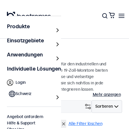
Produkte
Monitore
Einsatzgebiete
19 Zoll Monitore
Anwendungen
19-Zoll-Monitore, entwickelt für den industriellen und
Individuelle Lösungen
professionellen Einsatz. Diese 19-Zoll-Monitore bieten
verschiedene Videoanschlüsse und vielseitige
Login
Montageoptionen, wodurch sie sich nahtlos in jede
Anwendung und Umgebung integrieren lassen.
Schweiz
Mehr anzeigen
Filtern (
0
)
Sortieren
Angebot anfordern
Hilfe & Support
19 Zoll Monitore
BNC (SDI)
Alle Filter löschen