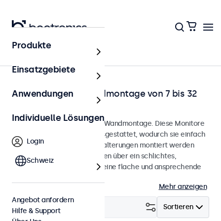
Produkte
Startseite
Einsatzgebiete
Monitore für die Wandmontage von 7 bis 32
Anwendungen
Zoll
Individuelle Lösungen
Monitore, entwickelt für die Wandmontage. Diese Monitore
sind mit VESA-Bohrungen ausgestattet, wodurch sie einfach
Login
an universellen VESA-Wandhalterungen montiert werden
können. Die Monitore verfügen über ein schlichtes,
Schweiz
schlankes Gehäuse, das für eine flache und ansprechende
Optik sorgt.
Mehr anzeigen
Angebot anfordern
Filtern (
1
)
Sortieren
Hilfe & Support