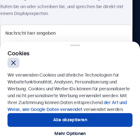
Über Beetronics
Rufen Sie an oder schreiben Sie, und sprechen Sie direkt mit
einem Displayexperten.
Beetronics
Cookies
Badenerstrasse 549, 8048 Zürich, Schweiz
4.8/5 bewertet von 5000+ Unternehmen
Wir verwenden Cookies und ähnliche Technologien für
Deutsch
Websitefunktionalität, Analysen, Personalisierung und
Werbung. Cookies und Werbe-IDs können für personalisierte
Anfrage senden
und nicht personalisierte Werbung verwendet werden. Mit
Ihrer Zustimmung können Daten entsprechend
der Art und
Rufen Sie uns an unter
+41 43 50 80 772
Weise, wie Google Daten verwendet
verwendet werden.
Alle akzeptieren
Benötigen Sie Unterstützung?
Kontaktieren Sie uns!
Mehr Optionen
© 2026 Beetronics