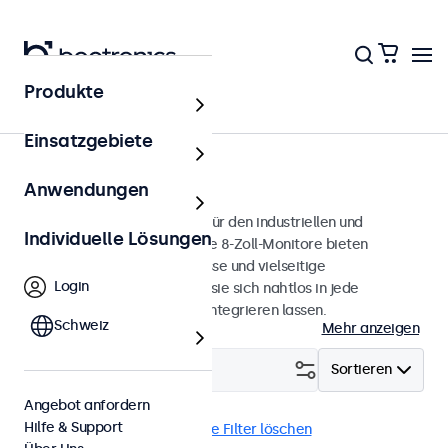
Produkte
Monitore
Einsatzgebiete
8 Zoll Monitore
Anwendungen
8-Zoll-Monitore, entwickelt für den industriellen und
Individuelle Lösungen
professionellen Einsatz. Diese 8-Zoll-Monitore bieten
verschiedene Videoanschlüsse und vielseitige
Login
Montageoptionen, wodurch sie sich nahtlos in jede
Anwendung und Umgebung integrieren lassen.
Schweiz
Mehr anzeigen
Filtern (
1
)
Sortieren
Angebot anfordern
Hilfe & Support
8 Zoll Monitore
DNV
Alle Filter löschen