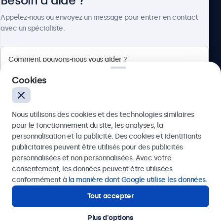
Besoin d'aide ?
À propos
Appelez-nous ou envoyez un message pour entrer en contact
avec un spécialiste.
Beetronics
Cookies
Badenerstrasse 549, 8048 Zürich, Suisse
Nous utilisons des cookies et des technologies similaires
4.8/5 noté par 5000+ entreprises
pour le fonctionnement du site, les analyses, la
Français
personnalisation et la publicité. Des cookies et identifiants
publicitaires peuvent être utilisés pour des publicités
Envoyer
personnalisées et non personnalisées. Avec votre
consentement, les données peuvent être utilisées
Ou appelez-nous au
+41 43 50 80 772
conformément à
la manière dont Google utilise les données
.
Tout accepter
Besoin d'aide ?
Contactez nos spécialistes.
Plus d'options