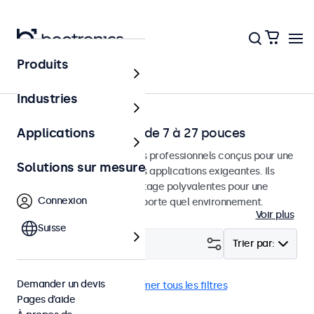
Produits
Solutions
Industries
Écrans Professionels de 7 à 27 pouces
Applications
Moniteurs et écrans tactiles professionnels conçus pour une
Solutions sur mesure
utilisation continue dans des applications exigeantes. Ils
disposent d'options de montage polyvalentes pour une
Connexion
intégration facile dans n'importe quel environnement.
Voir plus
Suisse
Filtrer (
2
)
Trier par:
Demander un devis
HDMI
7 pouces
Supprimer tous les filtres
Pages d’aide