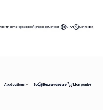
der un devis
Pages d’aide
À propos de
Contact
CH
Connexion
s
ontinue dans des applications
égration facile dans n'importe quel
Applications
Solutions sur mesure
Rechercher
Mon panier
Trier
Top vente