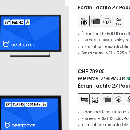
Référence :
27TS7M
100+ p
Écran Tactile 27 Pou
Écran tactile Full HD mult
Entrées : HDMI, DisplayPo
Installation : encastrable
Dimensions : 657 x 393 x
CHF 789,00
Référence :
27HB9M/U1
100
Écran Tactile 27 Pou
Écran tactile multi-touch
Entrées: HDMI, DisplayPor
Installation : encastrable