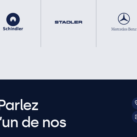
Parlez
’un de nos