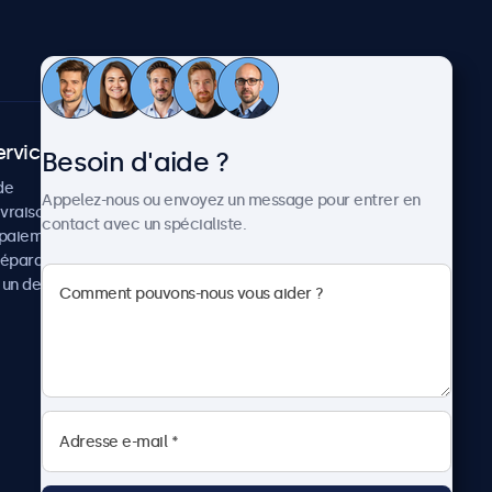
ervice client
À propos
Besoin d'aide ?
de
Cas concrets
Appelez-nous ou envoyez un message pour entrer en
ivraison
Actualités et mises à jour
contact avec un spécialiste.
paiement
À propos de Beetronics
réparation
Carrière
un devis
Conditions de vente
Données personnelles