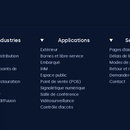
ndustries
Applications
S
Extérieur
Pages d’ai
istribution
Bornes et libre-service
Délais de l
Embarqué
Modes de 
oints de
IHM
Retour et 
Espace public
Demander 
estauration
Point de vente (POS)
Contact
Signalétique numérique
r
Salle de conférence
diffusion
Vidéosurveillance
Contrôle d’accès