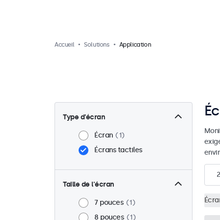
Accueil
Solutions
Application
Éc
Type d’écran
Moni
Écran
1
exig
Écrans tactiles
envi
2
Taille de l'écran
Écran
7 pouces
1
8 pouces
1