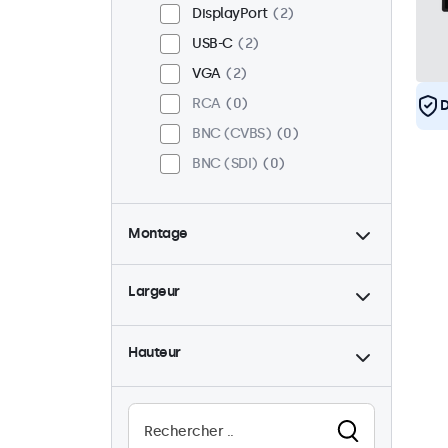
DisplayPort
2
USB-C
2
VGA
2
RCA
0
D
BNC (CVBS)
0
BNC (SDI)
0
Montage
Bureau
1
Largeur
Mural
1
Panel mount
1
Hauteur
Encastrable
2
Montage en rack
0
VESA 75 x 75
0
VESA 100 x 100
2