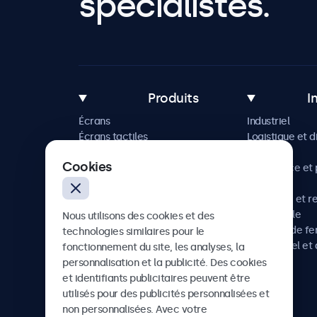
spécialistes.
Produits
I
Écrans
Industriel
Écrans tactiles
Logistique et d
Accessoires
Maritime
Cookies
Solutions sur mesure
Commerce et p
vente
Hôtellerie et r
Automobile
Nous utilisons des cookies et des
Chemins de fe
technologies similaires pour le
Audiovisuel et 
fonctionnement du site, les analyses, la
Santé
personnalisation et la publicité. Des cookies
et identifiants publicitaires peuvent être
utilisés pour des publicités personnalisées et
non personnalisées. Avec votre