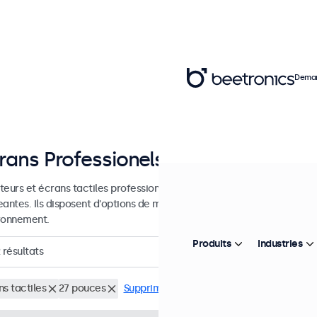
Deman
rans Professionels de 7 à 27 pouce
teurs et écrans tactiles professionnels conçus pour une utilisation c
eantes. Ils disposent d'options de montage polyvalentes pour une int
ronnement.
Produits
Industries
résultats
s tactiles
27 pouces
Supprimer tous les filtres