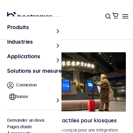
Produits
Bornes et libre-service
Industries
Applications
Solutions sur mesure
Connexion
Suisse
Moniteurs et écrans tactiles pour kiosques
Demander un devis
Pages d’aide
Moniteurs et écrans tactiles conçus pour une intégration