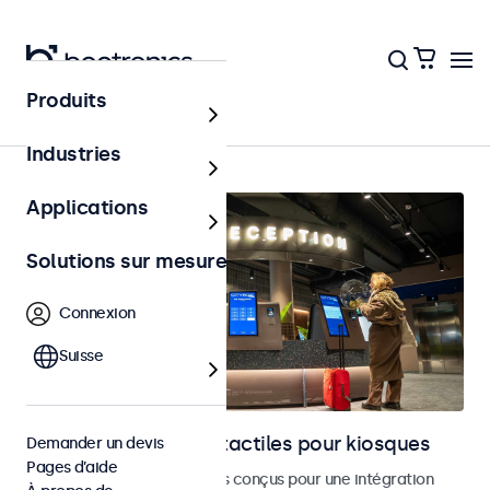
Produits
Bornes et libre-service
Industries
Applications
Solutions sur mesure
Connexion
Suisse
Moniteurs et écrans tactiles pour kiosques
Demander un devis
Pages d’aide
Moniteurs et écrans tactiles conçus pour une intégration