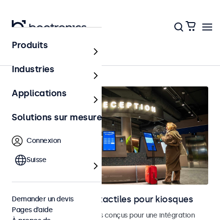
Produits
Bornes et libre-service
Industries
Applications
Solutions sur mesure
Connexion
Suisse
Moniteurs et écrans tactiles pour kiosques
Demander un devis
Pages d’aide
Moniteurs et écrans tactiles conçus pour une intégration