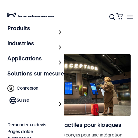
Produits
Bornes et libre-service
Industries
Applications
Solutions sur mesure
Connexion
Suisse
Moniteurs et écrans tactiles pour kiosques
Demander un devis
Pages d’aide
Moniteurs et écrans tactiles conçus pour une intégration