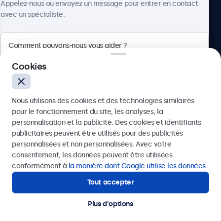
Appelez-nous ou envoyez un message pour entrer en contact
avec un spécialiste.
Beetronics
Cookies
Badenerstrasse 549, 8048 Zürich, Suisse
Nous utilisons des cookies et des technologies similaires
4.8/5 noté par 5000+ entreprises
pour le fonctionnement du site, les analyses, la
Français
personnalisation et la publicité. Des cookies et identifiants
publicitaires peuvent être utilisés pour des publicités
Envoyer
personnalisées et non personnalisées. Avec votre
consentement, les données peuvent être utilisées
Ou appelez-nous au
+41 43 50 80 772
conformément à
la manière dont Google utilise les données
.
Tout accepter
Besoin d'aide ?
Contactez nos spécialistes.
Plus d'options
© 2026 Beetronics