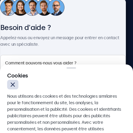
Service client
Besoin d'aide ?
À propos
Appelez-nous ou envoyez un message pour entrer en contact
avec un spécialiste.
Beetronics
Cookies
Badenerstrasse 549, 8048 Zürich, Suisse
Nous utilisons des cookies et des technologies similaires
4.8/5 noté par 5000+ entreprises
pour le fonctionnement du site, les analyses, la
Français
personnalisation et la publicité. Des cookies et identifiants
publicitaires peuvent être utilisés pour des publicités
Envoyer
personnalisées et non personnalisées. Avec votre
consentement, les données peuvent être utilisées