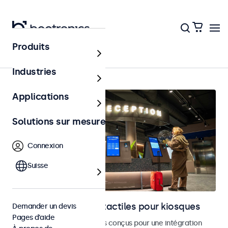
Produits
Accueil
Industries
Applications
Solutions sur mesure
Connexion
Suisse
Moniteurs et écrans tactiles pour kiosques
Demander un devis
Pages d’aide
Moniteurs et écrans tactiles conçus pour une intégration