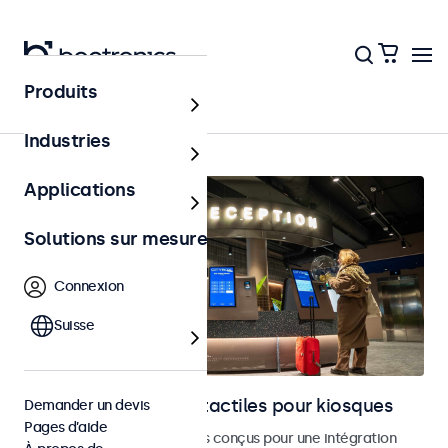
Produits
Accueil
Industries
Applications
Solutions sur mesure
Connexion
Suisse
Moniteurs et écrans tactiles pour kiosques
Demander un devis
Pages d’aide
Moniteurs et écrans tactiles conçus pour une intégration