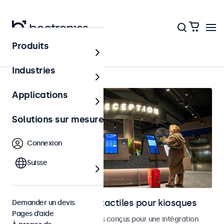
Produits
Accueil
Industries
Applications
Solutions sur mesure
Connexion
Suisse
Moniteurs et écrans tactiles pour kiosques
Demander un devis
Pages d’aide
Moniteurs et écrans tactiles conçus pour une intégration