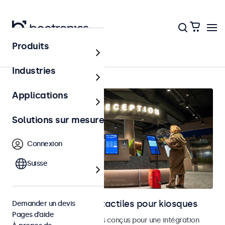
Produits
Accueil
Industries
Applications
Solutions sur mesure
Connexion
Suisse
Moniteurs et écrans tactiles pour kiosques
Demander un devis
Pages d’aide
Moniteurs et écrans tactiles conçus pour une intégration