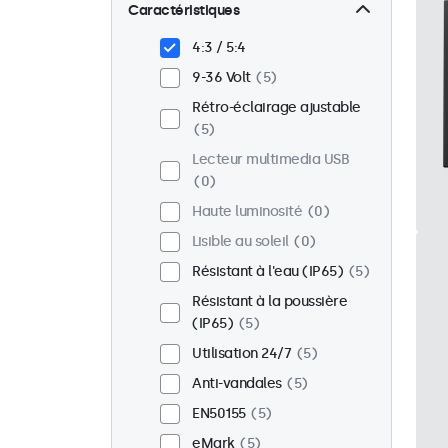
Mural
5
Caractéristiques
Panel mount
0
4:3 / 5:4
Encastrable
5
9-36 Volt
5
Montage en rack
5
Rétro-éclairage ajustable
VESA 75 x 75
4
5
VESA 100 x 100
1
Lecteur multimedia USB
0
Haute luminosité
0
Lisible au soleil
0
Résistant à l'eau (IP65)
5
Résistant à la poussière
(IP65)
5
Utilisation 24/7
5
Anti-vandales
5
EN50155
5
eMark
5