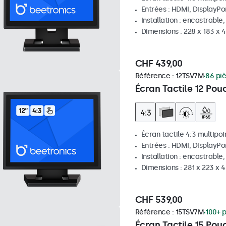
Entrées : HDMI, DisplayPo
Installation : encastrable
Dimensions : 228 x 183 x 
CHF 439,00
Référence :
12TSV7M
86 pi
Écran Tactile 12 Pou
Écran tactile 4:3 multipoi
Entrées : HDMI, DisplayPo
Installation : encastrable
Dimensions : 281 x 223 x
CHF 539,00
Référence :
15TSV7M
100+ p
Écran Tactile 15 Pou