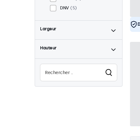
DNV
5
D
Largeur
Hauteur