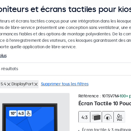
niteurs et écrans tactiles pour ki
eurs et écrans tactiles conçus pour une intégration dans les kiosques
ns de libre-service présentent une conception sans ventilateur, une 
ormances fiables et des options de montage polyvalentes. De la co
ice à l'enregistrement des visiteurs, ces kiosques garantissent des
orte quelle application de libre-service.
plus
résultats
 5:4
DisplayPort
Supprimer tous les filtres
Référence :
10TSV7M
100+ 
Écran Tactile 10 Pou
Écran tactile 4:3 multipoi