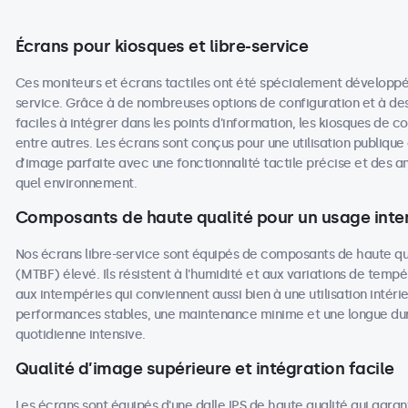
Écrans pour kiosques et libre-service
Ces moniteurs et écrans tactiles ont été spécialement développés p
service. Grâce à de nombreuses options de configuration et à des
faciles à intégrer dans les points d'information, les kiosques de c
entre autres. Les écrans sont conçus pour une utilisation publique
d’image parfaite avec une fonctionnalité tactile précise et des 
quel environnement.
Composants de haute qualité pour un usage inten
Nos écrans libre-service sont équipés de composants de haute q
(MTBF) élevé. Ils résistent à l'humidité et aux variations de tempé
aux intempéries qui conviennent aussi bien à une utilisation intéri
performances stables, une maintenance minime et une longue duré
quotidienne intensive.
Qualité d’image supérieure et intégration facile
Les écrans sont équipés d'une dalle IPS de haute qualité qui garan