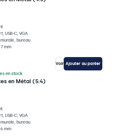
nt
rt, USB-C, VGA
, murale, bureau
 47 mm
Voir
Ajouter au panier
es en stock
ces en Métal (5:4)
nt
rt, USB-C, VGA
, murale, bureau
 46 mm