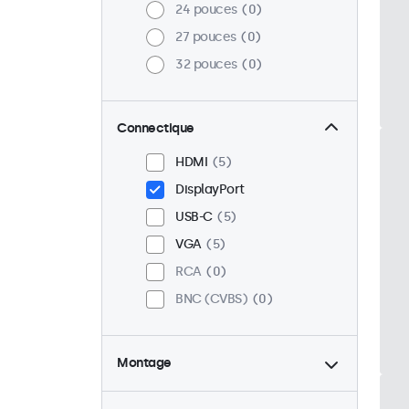
24 pouces
0
27 pouces
0
32 pouces
0
Connectique
HDMI
5
DisplayPort
USB-C
5
VGA
5
RCA
0
BNC (CVBS)
0
Montage
Bureau
5