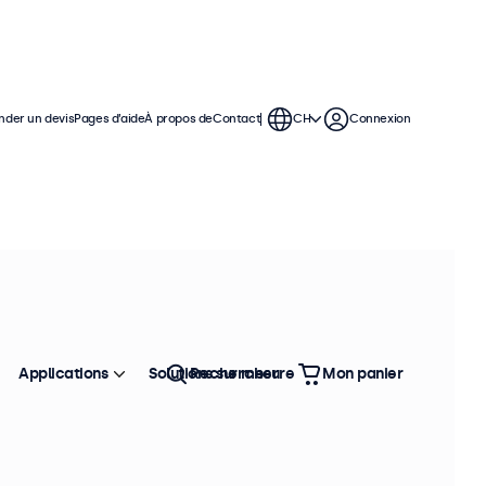
der un devis
Pages d’aide
À propos de
Contact
CH
Connexion
Applications
Solutions sur mesure
Rechercher
Mon panier