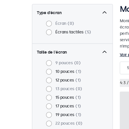
Mo
Type d’écran
Monit
Écran
0
écra
Écrans tactiles
5
perf
serv
n'imp
Taille de l'écran
Voir 
9 pouces
0
5
10 pouces
1
12 pouces
1
4:3 /
13 pouces
0
15 pouces
1
17 pouces
1
19 pouces
1
22 pouces
0