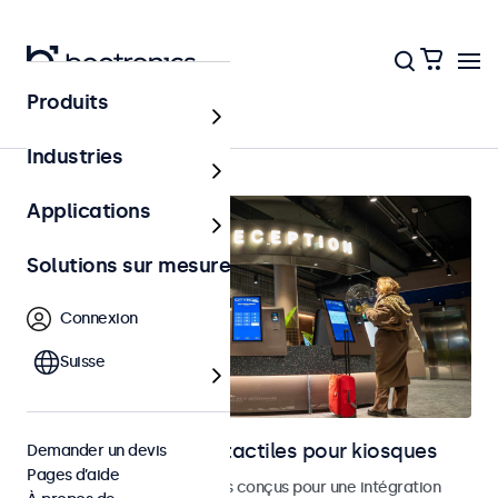
Produits
Accueil
Industries
Applications
Solutions sur mesure
Connexion
Suisse
Moniteurs et écrans tactiles pour kiosques
Demander un devis
Pages d’aide
Moniteurs et écrans tactiles conçus pour une intégration