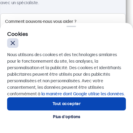
avec un spécialiste.
Voir
Ajouter au panier
Cookies
Nous utilisons des cookies et des technologies similaires
pour le fonctionnement du site, les analyses, la
personnalisation et la publicité. Des cookies et identifiants
publicitaires peuvent être utilisés pour des publicités
Envoyer
personnalisées et non personnalisées. Avec votre
consentement, les données peuvent être utilisées
Ou appelez-nous au
+41 43 50 80 772
conformément à
la manière dont Google utilise les données
.
Tout accepter
Besoin d'aide ?
Écran Tactile 27 Pouces en Métal (Haute
Contactez nos spécialistes.
Luminosité)
Plus d'options
Référence :
27HB9M/U1
100+ pièces en stock