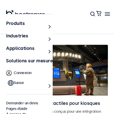
Produits
Accueil
Industries
Applications
Solutions sur mesure
Connexion
Suisse
Moniteurs et écrans tactiles pour kiosques
Demander un devis
Pages d’aide
Moniteurs et écrans tactiles conçus pour une intégration