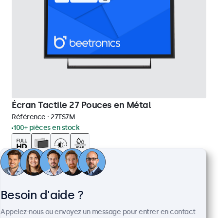
Écran Tactile 27 Pouces en Métal
Référence :
27TS7M
100+ pièces en stock
Écran tactile Full HD multipoint
Entrées : HDMI, DisplayPort, USB-C, VGA
Installation : encastrable, murale, bureau
Besoin d'aide ?
Dimensions : 657 x 393 x 44 mm
Appelez-nous ou envoyez un message pour entrer en contact
CHF 789,00