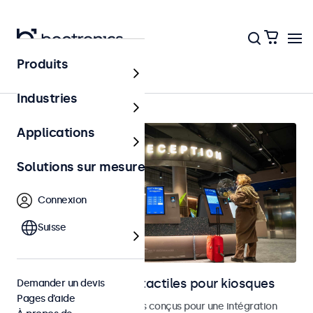
Produits
Accueil
Industries
Applications
Solutions sur mesure
Connexion
Suisse
Moniteurs et écrans tactiles pour kiosques
Demander un devis
Pages d’aide
Moniteurs et écrans tactiles conçus pour une intégration