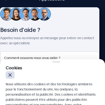
Entrée AUX (3.5mm)
1x
Sortie AUX (3.5mm)
Service client
1x
Besoin d'aide ?
Mécanique
À propos
Appelez-nous ou envoyez un message pour entrer en contact
avec un spécialiste.
Dimensions (sans le pied)
560 x 337 x 41 mm
Taille de l’image
Beetronics
523 x 295 mm
Cookies
Poids
Badenerstrasse 549, 8048 Zürich, Suisse
5100 gramme (6100 gramme avec pied)
Nous utilisons des cookies et des technologies similaires
Couleur
4.8/5 noté par 5000+ entreprises
pour le fonctionnement du site, les analyses, la
Noir
Français
personnalisation et la publicité. Des cookies et identifiants
publicitaires peuvent être utilisés pour des publicités
Profondeur
Envoyer
personnalisées et non personnalisées. Avec votre