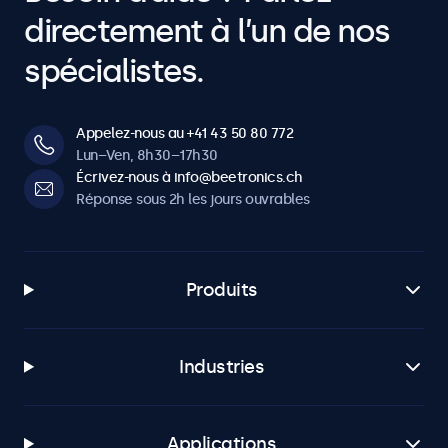
Projection
directement à l’un de nos
Compatible avec un prompteur. L’image peut être inversée
horizontalement et verticalement.
spécialistes.
Connectivité
Appelez-nous au +41 43 50 80 772
HDMI
Lun–Ven, 8h30–17h30
Écrivez-nous à info@beetronics.ch
1x
Réponse sous 2h les jours ouvrables
VGA
1x
BNC (CVBS)
Produits
1x
RCA vidéo
1x
Industries
USB-A
1x lecteur multimédia USB intégré
Applications