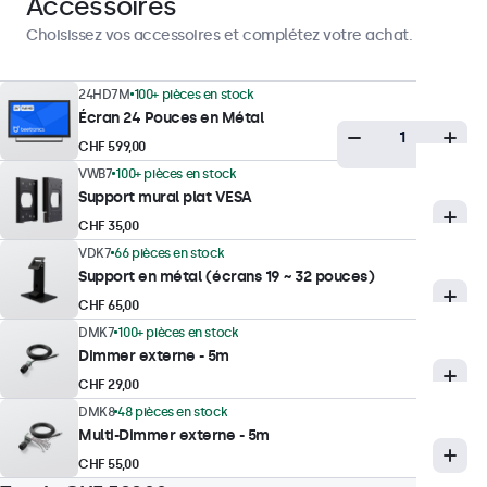
Accessoires
Choisissez vos accessoires et complétez votre achat.
Luminosité maximale
300 nits (typique)
24HD7M
100+ pièces en stock
Luminosité minimale
Écran 24 Pouces en Métal
1 nit
CHF 599,00
Contraste
VWB7
100+ pièces en stock
3000:1
Support mural plat VESA
CHF 35,00
Angle de vision
VDK7
66 pièces en stock
178° horizontal, 178° vertical
Support en métal (écrans 19 ~ 32 pouces)
Temps de réponse
CHF 65,00
10 ms
DMK7
100+ pièces en stock
Dimmer externe - 5m
Résolutions supportées
CHF 29,00
1920 x 1080 (max), 640 x 480 (min)
DMK8
48 pièces en stock
Système
Multi-Dimmer externe - 5m
PAL/NTSC/SECAM
CHF 55,00