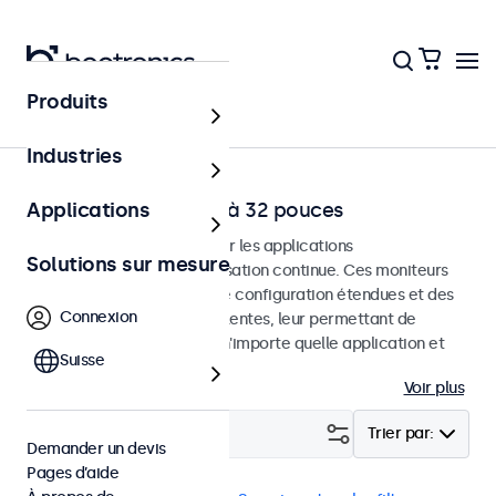
Produits
Accueil
Industries
Moniteurs HDMI de 7 à 32 pouces
Applications
Moniteurs HDMI conçus pour les applications
Solutions sur mesure
professionnelles et une utilisation continue. Ces moniteurs
HDMI offrent des options de configuration étendues et des
Connexion
options de montage polyvalentes, leur permettant de
s'intégrer facilement dans n'importe quelle application et
Suisse
environnement.
Voir plus
Filtrer (
2
)
Trier par:
Demander un devis
Pages d’aide