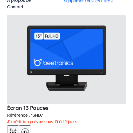
À propos de
HDMI
Écrans 13 pouces
Supprimer tous les filtres
Contact
Écran 13 Pouces
Référence :
13HD7
Expédition prévue sous 10 à 12 jours