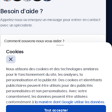
Besoin d'aide ?
À propos
Appelez-nous ou envoyez un message pour entrer en contact
avec un spécialiste.
Beetronics
Cookies
Badenerstrasse 549, 8048 Zürich, Suisse
Nous utilisons des cookies et des technologies similaires
4.8/5 noté par 5000+ entreprises
pour le fonctionnement du site, les analyses, la
Français
personnalisation et la publicité. Des cookies et identifiants
publicitaires peuvent être utilisés pour des publicités
Envoyer
personnalisées et non personnalisées. Avec votre
consentement, les données peuvent être utilisées
Ou appelez-nous au
+41 43 50 80 772
conformément à
la manière dont Google utilise les données
.
Tout accepter
Besoin d'aide ?