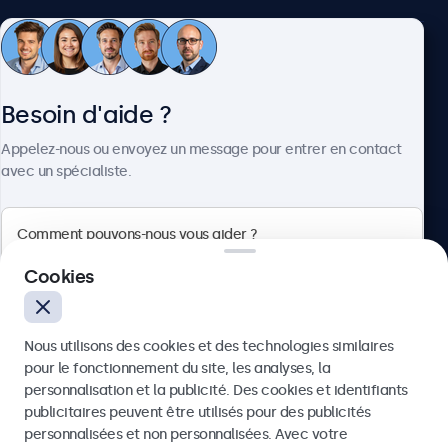
Service client
Besoin d'aide ?
À propos
Appelez-nous ou envoyez un message pour entrer en contact
avec un spécialiste.
Beetronics
Cookies
Badenerstrasse 549, 8048 Zürich, Suisse
Nous utilisons des cookies et des technologies similaires
4.8/5 noté par 5000+ entreprises
pour le fonctionnement du site, les analyses, la
Français
personnalisation et la publicité. Des cookies et identifiants
publicitaires peuvent être utilisés pour des publicités
Envoyer
personnalisées et non personnalisées. Avec votre