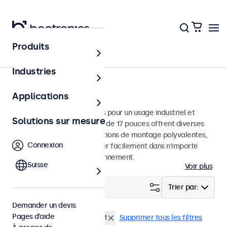
Produits
Écrans
Industries
Moniteurs 17 pouces
Applications
Moniteurs 17 pouces conçus pour un usage industriel et
Solutions sur mesure
commercial. Ces moniteurs de 17 pouces offrent diverses
connexions vidéo et des options de montage polyvalentes,
Connexion
leur permettant de s'intégrer facilement dans n'importe
quelle application et environnement.
Suisse
Voir plus
Filtrer (
2
)
Trier par:
Demander un devis
Pages d’aide
Écrans 17 pouces
EN60601
Supprimer tous les filtres