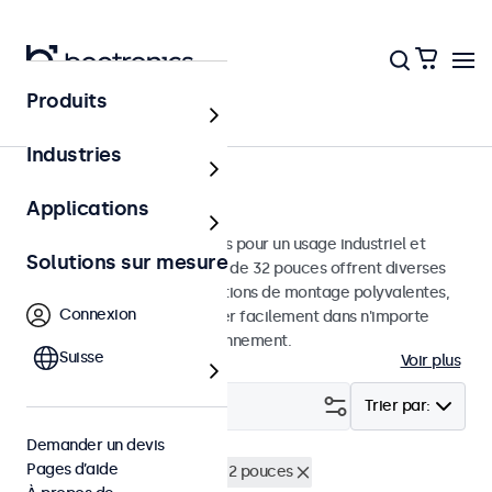
Produits
Accueil
Industries
Moniteurs 32 pouces
Applications
Moniteurs 32 pouces conçus pour un usage industriel et
Solutions sur mesure
commercial. Ces moniteurs de 32 pouces offrent diverses
connexions vidéo et des options de montage polyvalentes,
Connexion
leur permettant de s'intégrer facilement dans n'importe
quelle application et environnement.
Suisse
Voir plus
Filtrer (
0
)
Trier par:
Demander un devis
Pages d’aide
Haute luminosité
Écrans 32 pouces