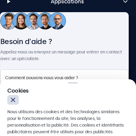
Applications
Service client
Besoin d'aide ?
À propos
Appelez-nous ou envoyez un message pour entrer en contact
avec un spécialiste.
Beetronics
Cookies
Badenerstrasse 549, 8048 Zürich, Suisse
Nous utilisons des cookies et des technologies similaires
4.8/5 noté par 5000+ entreprises
pour le fonctionnement du site, les analyses, la
Français
personnalisation et la publicité. Des cookies et identifiants
publicitaires peuvent être utilisés pour des publicités