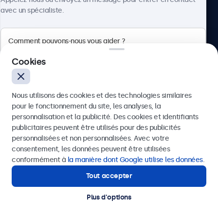
avec un spécialiste.
Beetronics
Cookies
Badenerstrasse 549, 8048 Zürich, Suisse
Nous utilisons des cookies et des technologies similaires
4.8/5 noté par 5000+ entreprises
pour le fonctionnement du site, les analyses, la
Français
personnalisation et la publicité. Des cookies et identifiants
publicitaires peuvent être utilisés pour des publicités
Envoyer
personnalisées et non personnalisées. Avec votre
consentement, les données peuvent être utilisées
Ou appelez-nous au
+41 43 50 80 772
conformément à
la manière dont Google utilise les données
.
Tout accepter
Besoin d'aide ?
Contactez nos spécialistes.
Plus d'options
© 2026 Beetronics