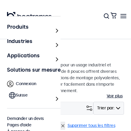
Produits
Écrans
Industries
Moniteurs 8 pouces
Applications
Moniteurs 8 pouces conçus pour un usage industriel et
Solutions sur mesure
commercial. Ces moniteurs de 8 pouces offrent diverses
connexions vidéo et des options de montage polyvalentes,
Connexion
leur permettant de s'intégrer facilement dans n'importe
quelle application et environnement.
Suisse
Voir plus
Filtrer (
1
)
Trier par:
Demander un devis
Pages d’aide
Écrans 8 pouces
EN60601
Supprimer tous les filtres