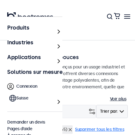
Produits
Accueil
Industries
Moniteurs de 7 à 32 pouces
Applications
Moniteurs professionnels conçus pour un usage industriel et
Solutions sur mesure
commercial. Ces moniteurs offrent diverses connexions
vidéo et des options de montage polyvalentes, afin de
Connexion
s'intégrer facilement dans votre environnement, quelle que
soit l'utilisation.
Suisse
Voir plus
Filtrer (
0
)
Trier par:
Demander un devis
Pages d’aide
Résistant à la poussière (IP65)
Supprimer tous les filtres