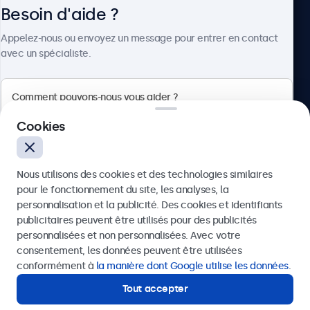
Besoin d'aide ?
À propos
Appelez-nous ou envoyez un message pour entrer en contact
avec un spécialiste.
Beetronics
Cookies
Badenerstrasse 549, 8048 Zürich, Suisse
Nous utilisons des cookies et des technologies similaires
4.8/5 noté par 5000+ entreprises
pour le fonctionnement du site, les analyses, la
Français
personnalisation et la publicité. Des cookies et identifiants
publicitaires peuvent être utilisés pour des publicités
Envoyer
personnalisées et non personnalisées. Avec votre
consentement, les données peuvent être utilisées
Ou appelez-nous au
+41 43 50 80 772
conformément à
la manière dont Google utilise les données
.
Tout accepter
Besoin d'aide ?
Contactez nos spécialistes.