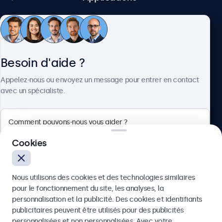
Service client
Besoin d'aide ?
À propos
Appelez-nous ou envoyez un message pour entrer en contact
avec un spécialiste.
Beetronics
Cookies
Badenerstrasse 549, 8048 Zürich, Suisse
Nous utilisons des cookies et des technologies similaires
4.8/5 noté par 5000+ entreprises
pour le fonctionnement du site, les analyses, la
Français
personnalisation et la publicité. Des cookies et identifiants
publicitaires peuvent être utilisés pour des publicités
Envoyer
personnalisées et non personnalisées. Avec votre