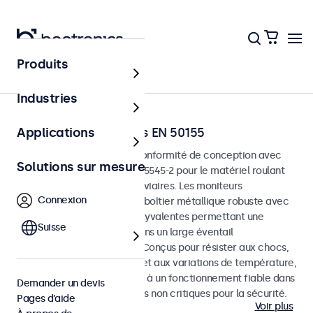
Produits
Accueil
Industries
Moniteurs ferroviaires EN 50155
Applications
Moniteurs développés en conformité de conception avec
Solutions sur mesure
les normes EN 50155 et EN 45545-2 pour le matériel roulant
et les environnements ferroviaires. Les moniteurs
Connexion
ferroviaires sont dotés d’un boîtier métallique robuste avec
des options de montage polyvalentes permettant une
Suisse
intégration transparente dans un large éventail
d’applications ferroviaires. Conçus pour résister aux chocs,
aux vibrations, à l’humidité et aux variations de température,
ces moniteurs sont destinés à un fonctionnement fiable dans
Demander un devis
des applications ferroviaires non critiques pour la sécurité.
Pages d’aide
Voir plus