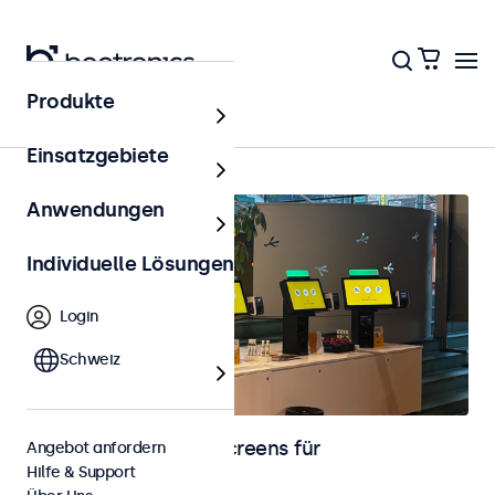
Produkte
Kassensysteme (POS)
Einsatzgebiete
Anwendungen
Individuelle Lösungen
Login
Schweiz
Monitore und Touchscreens für
Angebot anfordern
Hilfe & Support
Kassensysteme