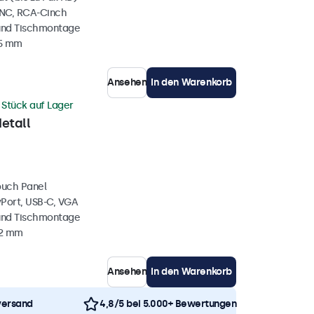
BNC, RCA-Cinch
und Tischmontage
35 mm
Ansehen
In den Warenkorb
 Stück auf Lager
etall
ouch Panel
yPort, USB-C, VGA
und Tischmontage
42 mm
Ansehen
In den Warenkorb
versand
4,8/5 bei 5.000+ Bewertungen