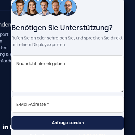
ndenservice
Über Beetronics
Benötigen Sie Unterstützung?
pport
Kundenprojekte
Rufen Sie an oder schreiben Sie, und sprechen Sie direkt
n
Neuigkeiten und Updates
mit einem Displayexperten.
rten
Über uns
ng & Reparatur
Karriere
nfordern
Geschäftsbedingungen
Datenschutzerklärung
Impressum
Anfrage senden