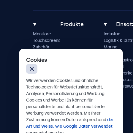
Produkte
Einsat
Monitore
Industrie
Touchscreens
Logistik & Distr
Zubehör
Marine
Individuelle Lösungen
Handel
Cookies
Hotel & Gastr
Automobil
Schienenverke
AV & Broadcas
Wir verwenden Cookies und ähnliche
Gesundheitsw
Technologien für Websitefunktionalität,
Analysen, Personalisierung und Werbung.
Cookies und Werbe-IDs können für
personalisierte und nicht personalisierte
Werbung verwendet werden. Mit Ihrer
Beetronics
Zustimmung können Daten entsprechend
der
Art und Weise, wie Google Daten verwendet
Badenerstrasse 549, 8048 Zürich, Schweiz
verwendet werden.