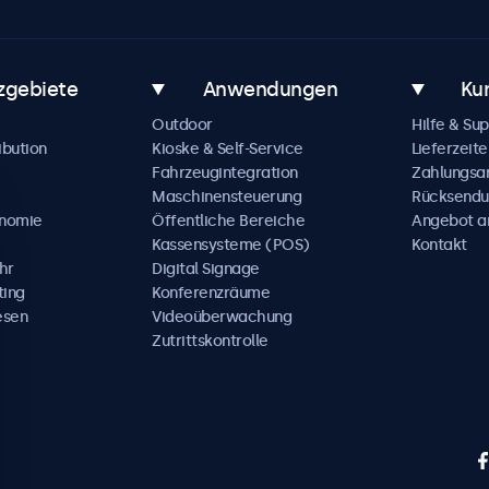
zgebiete
Anwendungen
Ku
Outdoor
Hilfe & Su
ibution
Kioske & Self-Service
Lieferzeite
Fahrzeugintegration
Zahlungsa
Maschinensteuerung
Rücksendu
onomie
Öffentliche Bereiche
Angebot a
Kassensysteme (POS)
Kontakt
hr
Digital Signage
ting
Konferenzräume
esen
Videoüberwachung
Zutrittskontrolle