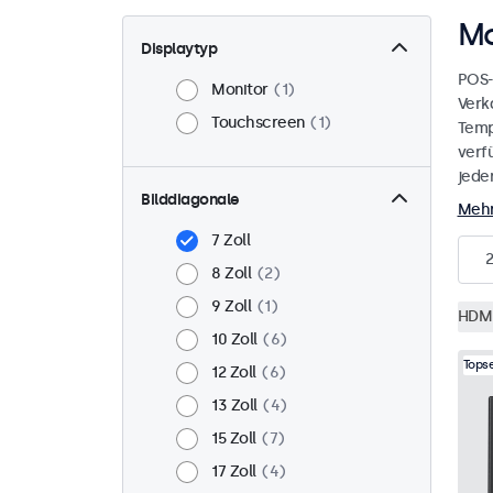
Mo
Displaytyp
POS-
Monitor
1
Verk
Touchscreen
1
Temp
verf
jede
Bilddiagonale
Mehr
7 Zoll
2
8 Zoll
2
9 Zoll
1
HDM
10 Zoll
6
Topse
12 Zoll
6
13 Zoll
4
15 Zoll
7
17 Zoll
4