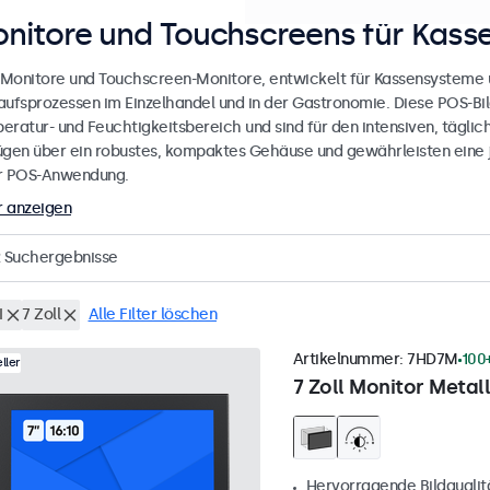
nitore und Touchscreens für Kas
Monitore und Touchscreen-Monitore, entwickelt für Kassensysteme u
aufsprozessen im Einzelhandel und in der Gastronomie. Diese POS-Bil
eratur- und Feuchtigkeitsbereich und sind für den intensiven, täglich
ügen über ein robustes, kompaktes Gehäuse und gewährleisten eine j
r POS-Anwendung.
 anzeigen
Suchergebnisse
I
7 Zoll
Alle Filter löschen
Artikelnummer:
7HD7M
100
ller
7 Zoll Monitor Metall
Hervorragende Bildqualität