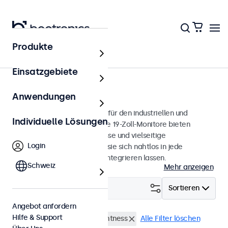
Produkte
Monitore
Einsatzgebiete
19 Zoll Monitore
Anwendungen
19-Zoll-Monitore, entwickelt für den industriellen und
Individuelle Lösungen
professionellen Einsatz. Diese 19-Zoll-Monitore bieten
verschiedene Videoanschlüsse und vielseitige
Login
Montageoptionen, wodurch sie sich nahtlos in jede
Anwendung und Umgebung integrieren lassen.
Schweiz
Mehr anzeigen
Filtern (
0
)
Sortieren
Angebot anfordern
Hilfe & Support
19 Zoll Monitore
High-Brightness
Alle Filter löschen