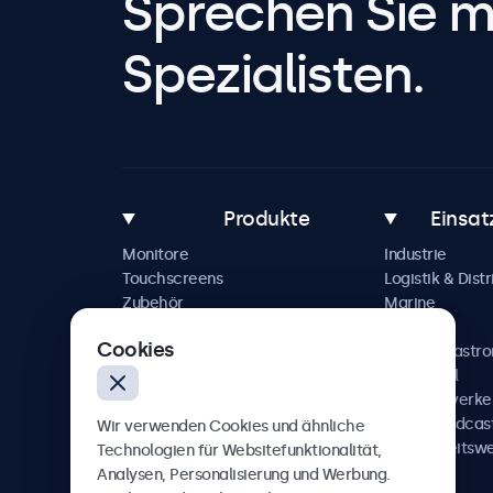
Sprechen Sie m
Spezialisten.
Produkte
Einsat
Monitore
Industrie
Touchscreens
Logistik & Distr
Zubehör
Marine
Individuelle Lösungen
Handel
Cookies
Hotel & Gastr
Automobil
Schienenverke
AV & Broadcas
Wir verwenden Cookies und ähnliche
Gesundheitsw
Technologien für Websitefunktionalität,
Analysen, Personalisierung und Werbung.