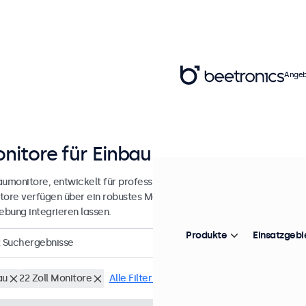
Angeb
nitore für Einbau und Integration
aumonitore, entwickelt für professionelle Anwendungen und einen kon
tore verfügen über ein robustes Metallgehäuse, wodurch sie sich na
bung integrieren lassen.
Produkte
Einsatzgebi
Suchergebnisse
au
22 Zoll Monitore
Alle Filter löschen