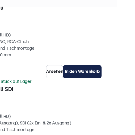
0+ Stück auf Lager
ll
ll HD)
BNC, RCA-Cinch
und Tischmontage
40 mm
Ansehen
In den Warenkorb
 Stück auf Lager
ll SDI
ll HD)
Ausgang), SDI (2x Ein- & 2x Ausgang)
und Tischmontage