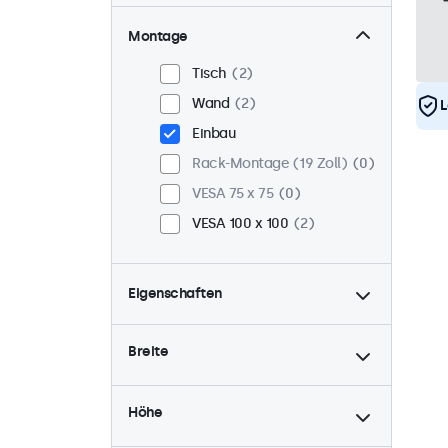
Montage
Tisch
2
Wand
2
L
Einbau
Rack-Montage (19 Zoll)
0
VESA 75 x 75
0
VESA 100 x 100
2
Eigenschaften
4:3 / 5:4
0
Breite
9-36 Volt
2
Dimmbar
2
Höhe
USB-Mediaplayer
2
24/7-Einsatz
2