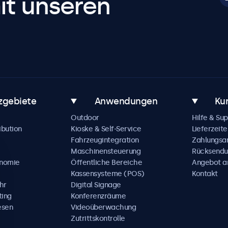
it unseren
zgebiete
Anwendungen
Ku
Outdoor
Hilfe & Su
ibution
Kioske & Self-Service
Lieferzeite
Fahrzeugintegration
Zahlungsa
Maschinensteuerung
Rücksendu
onomie
Öffentliche Bereiche
Angebot a
Kassensysteme (POS)
Kontakt
hr
Digital Signage
ting
Konferenzräume
esen
Videoüberwachung
Zutrittskontrolle