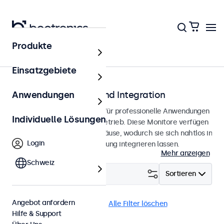
Produkte
Startseite
Einsatzgebiete
Monitore für Einbau und Integration
Anwendungen
Einbaumonitore, entwickelt für professionelle Anwendungen
Individuelle Lösungen
und einen kontinuierlichen Betrieb. Diese Monitore verfügen
über ein robustes Metallgehäuse, wodurch sie sich nahtlos in
Login
jede Anwendung und Umgebung integrieren lassen.
Mehr anzeigen
Schweiz
Filtern (
1
)
Sortieren
Angebot anfordern
Einbau
32 Zoll Monitore
Alle Filter löschen
Hilfe & Support