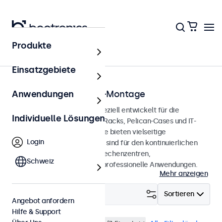
Produkte
Startseite
Einsatzgebiete
Monitore für die Rack-Montage
Anwendungen
Rack-Montage-Monitore, speziell entwickelt für die
Individuelle Lösungen
Integration in 19-Zoll-Server-Racks, Pelican-Cases und IT-
Umgebungen. Diese Monitore bieten vielseitige
Login
Anschlussmöglichkeiten und sind für den kontinuierlichen
Betrieb geeignet. Ideal für Rechenzentren,
Schweiz
Netzwerkmanagement und professionelle Anwendungen.
Mehr anzeigen
Filtern (
18
)
Sortieren
Angebot anfordern
Hilfe & Support