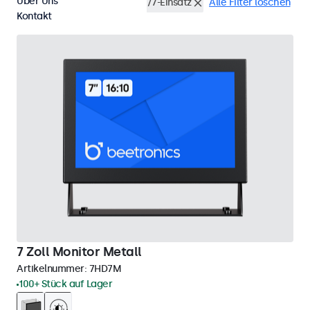
Über Uns
Rack-Montage (19 Zoll)
24/7-Einsatz
Alle Filter löschen
Kontakt
7 Zoll Monitor Metall
Artikelnummer:
7HD7M
100+ Stück auf Lager