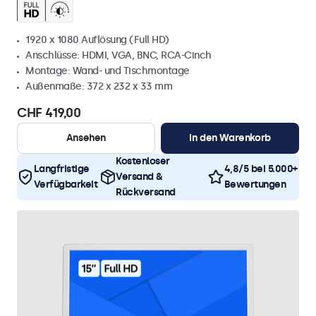
1920 x 1080 Auflösung (Full HD)
Anschlüsse: HDMI, VGA, BNC, RCA-Cinch
Montage: Wand- und Tischmontage
Außenmaße: 372 x 232 x 33 mm
CHF 419,00
Ansehen
In den Warenkorb
Kostenloser
Langfristige
4,8/5 bei 5.000+
Versand &
Verfügbarkeit
Bewertungen
Rückversand