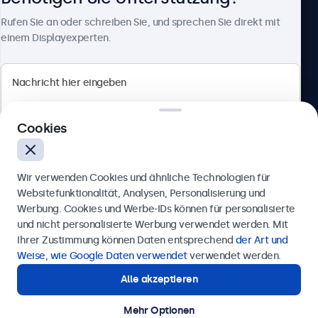
Über Beetronics
Rufen Sie an oder schreiben Sie, und sprechen Sie direkt mit
einem Displayexperten.
Beetronics
Cookies
Badenerstrasse 549, 8048 Zürich, Schweiz
4.8/5 bewertet von 5000+ Unternehmen
Wir verwenden Cookies und ähnliche Technologien für
Deutsch
Websitefunktionalität, Analysen, Personalisierung und
Werbung. Cookies und Werbe-IDs können für personalisierte
Anfrage senden
und nicht personalisierte Werbung verwendet werden. Mit
Ihrer Zustimmung können Daten entsprechend
der Art und
Rufen Sie uns an unter
+41 43 50 80 772
Weise, wie Google Daten verwendet
verwendet werden.
Alle akzeptieren
Benötigen Sie Unterstützung?
Kontaktieren Sie uns!
Mehr Optionen
© 2026 Beetronics