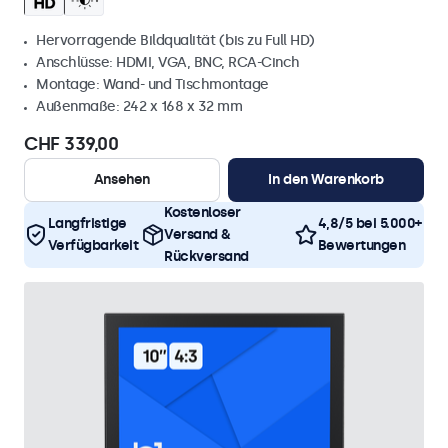
Hervorragende Bildqualität (bis zu Full HD)
Anschlüsse: HDMI, VGA, BNC, RCA-Cinch
Montage: Wand- und Tischmontage
Außenmaße: 242 x 168 x 32 mm
CHF 339,00
Ansehen
In den Warenkorb
Kostenloser
Langfristige
4,8/5 bei 5.000+
Versand &
Verfügbarkeit
Bewertungen
Rückversand