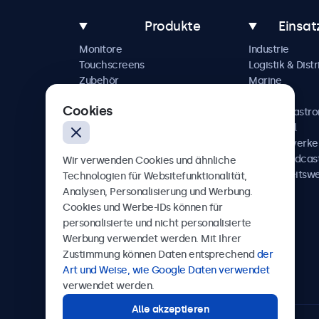
Produkte
Einsat
Monitore
Industrie
Touchscreens
Logistik & Distr
Zubehör
Marine
Individuelle Lösungen
Handel
Cookies
Hotel & Gastr
Automobil
Schienenverke
AV & Broadcas
Wir verwenden Cookies und ähnliche
Gesundheitsw
Technologien für Websitefunktionalität,
Analysen, Personalisierung und Werbung.
Cookies und Werbe-IDs können für
personalisierte und nicht personalisierte
Werbung verwendet werden. Mit Ihrer
Beetronics
Zustimmung können Daten entsprechend
der
Art und Weise, wie Google Daten verwendet
Badenerstrasse 549, 8048 Zürich, Schweiz
verwendet werden.
Alle akzeptieren