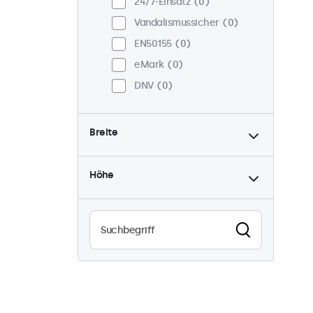
24/7-Einsatz
0
Vandalismussicher
0
EN50155
0
eMark
0
DNV
0
Breite
Höhe