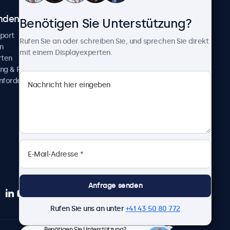
ndenservice
Über Beetronics
Benötigen Sie Unterstützung?
pport
Kundenprojekte
Rufen Sie an oder schreiben Sie, und sprechen Sie direkt
n
Neuigkeiten und Updates
mit einem Displayexperten.
rten
Über uns
ng & Reparatur
Karriere
nfordern
Geschäftsbedingungen
Datenschutzerklärung
Impressum
Anfrage senden
Rufen Sie uns an unter
+41 43 50 80 772
Benötigen Sie Unterstützung?