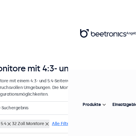
Angeb
nitore mit 4:3- und 5:4-Seitenverhä
ore mit einem 4:3- und 5:4-Seitenverhältnis, entwickelt für den konti
ruchsvollen Umgebungen. Die Monitore lassen sich leicht integrieren 
igurationsmöglichkeiten.
Produkte
Einsatzgebi
0
Suchergebnis
 5:4
32 Zoll Monitore
Alle Filter löschen