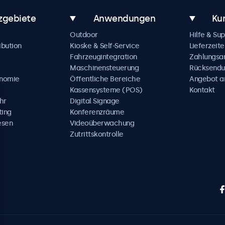
zgebiete
Anwendungen
Ku
Outdoor
Hilfe & Su
ibution
Kioske & Self-Service
Lieferzeite
Fahrzeugintegration
Zahlungsa
Maschinensteuerung
Rücksendu
onomie
Öffentliche Bereiche
Angebot a
Kassensysteme (POS)
Kontakt
hr
Digital Signage
ting
Konferenzräume
esen
Videoüberwachung
Zutrittskontrolle