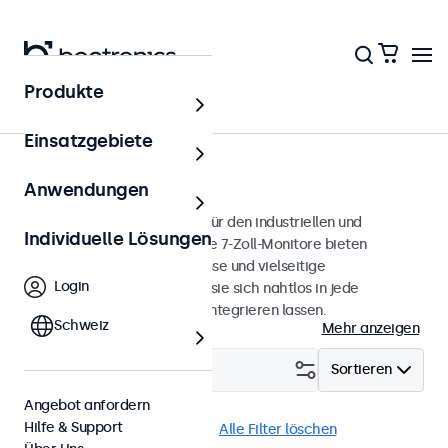
Produkte
Monitore
Einsatzgebiete
7 Zoll Monitore
Anwendungen
7-Zoll-Monitore, entwickelt für den industriellen und
Individuelle Lösungen
professionellen Einsatz. Diese 7-Zoll-Monitore bieten
verschiedene Videoanschlüsse und vielseitige
Login
Montageoptionen, wodurch sie sich nahtlos in jede
Anwendung und Umgebung integrieren lassen.
Schweiz
Mehr anzeigen
Filtern (
0
)
Sortieren
Angebot anfordern
Hilfe & Support
7 Zoll Monitore
4:3 / 5:4
Alle Filter löschen