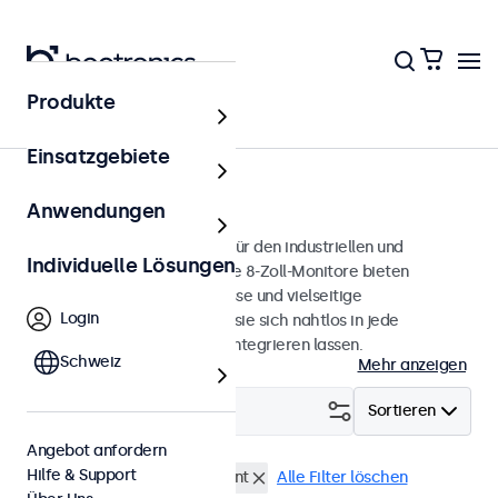
Produkte
Monitore
Einsatzgebiete
8 Zoll Monitore
Anwendungen
8-Zoll-Monitore, entwickelt für den industriellen und
Individuelle Lösungen
professionellen Einsatz. Diese 8-Zoll-Monitore bieten
verschiedene Videoanschlüsse und vielseitige
Login
Montageoptionen, wodurch sie sich nahtlos in jede
Anwendung und Umgebung integrieren lassen.
Schweiz
Mehr anzeigen
Filtern (
0
)
Sortieren
Angebot anfordern
Hilfe & Support
8 Zoll Monitore
Panel-Mount
Alle Filter löschen