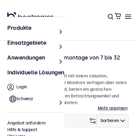
Produkte
Startseite
Einsatzgebiete
Monitore für die Tischmontage von 7 bis 32
Anwendungen
Zoll
Individuelle Lösungen
Desktop-Monitore, entwickelt mit einem robusten,
verstellbaren Standfuß. Diese Monitore verfügen über einen
Login
kompakten, stabilen Standfuß, bieten ein gestochen
scharfes Bild mit einem breiten Betrachtungswinkel und
Schweiz
vielseitige Anschlussmöglichkeiten.
Mehr anzeigen
Filtern (
0
)
Sortieren
Angebot anfordern
Hilfe & Support