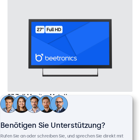
27 Zoll Monitor Metall
Artikelnummer:
27HD7M
100+ Stück auf Lager
Benötigen Sie Unterstützung?
1920 x 1080 Auflösung (Full HD)
Rufen Sie an oder schreiben Sie, und sprechen Sie direkt mit