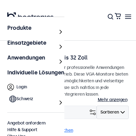
Produkte
Startseite
Einsatzgebiete
VGA-Monitore von 7 bis 32 Zoll
Anwendungen
VGA-Monitore, entwickelt für professionelle Anwendungen
Individuelle Lösungen
und den kontinuierlichen Betrieb. Diese VGA-Monitore bieten
umfangreiche Konfigurationsmöglichkeiten und vielseitige
Login
Montageoptionen, wodurch sie sich nahtlos in jede
Anwendung und Umgebung integrieren lassen.
Schweiz
Mehr anzeigen
Filtern (
22
)
Sortieren
Angebot anfordern
Hilfe & Support
VGA
DNV
Alle Filter löschen