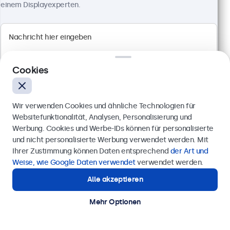
Anschlüsse: HDMI, VGA, BNC, RCA-Cinch
einem Displayexperten.
Montage: Einbau, Wand- und Tischmontage
Außenmaße: 629 x 374 x 41 mm
CHF 649,00
Ansehen
In den Warenkorb
Cookies
Wir verwenden Cookies und ähnliche Technologien für
Weltweit von führenden Unternehmen vertraut
Websitefunktionalität, Analysen, Personalisierung und
Werbung. Cookies und Werbe-IDs können für personalisierte
Anfrage senden
und nicht personalisierte Werbung verwendet werden. Mit
Ihrer Zustimmung können Daten entsprechend
der Art und
Rufen Sie uns an unter
+41 43 50 80 772
Weise, wie Google Daten verwendet
verwendet werden.
Alle akzeptieren
Benötigen Sie Unterstützung?
Kontaktieren Sie uns!
Mehr Optionen