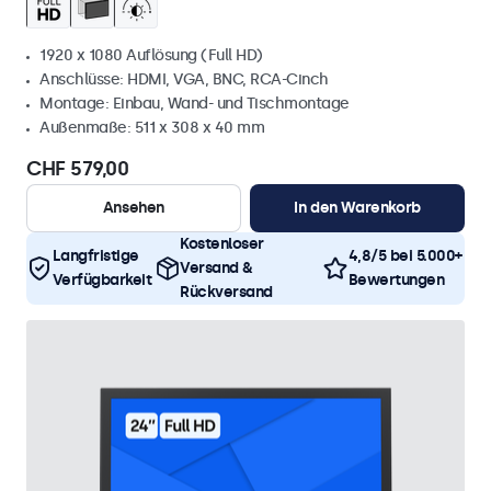
1920 x 1080 Auflösung (Full HD)
Anschlüsse: HDMI, VGA, BNC, RCA-Cinch
Montage: Einbau, Wand- und Tischmontage
Außenmaße: 511 x 308 x 40 mm
CHF 579,00
Ansehen
In den Warenkorb
Kostenloser
Langfristige
4,8/5 bei 5.000+
Versand &
Verfügbarkeit
Bewertungen
Rückversand