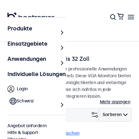
Produkte
Startseite
Einsatzgebiete
VGA-Monitore von 7 bis 32 Zoll
Anwendungen
VGA-Monitore, entwickelt für professionelle Anwendungen
Individuelle Lösungen
und den kontinuierlichen Betrieb. Diese VGA-Monitore bieten
umfangreiche Konfigurationsmöglichkeiten und vielseitige
Login
Montageoptionen, wodurch sie sich nahtlos in jede
Anwendung und Umgebung integrieren lassen.
Schweiz
Mehr anzeigen
Filtern (
23
)
Sortieren
Angebot anfordern
Hilfe & Support
VGA
eMark
Alle Filter löschen