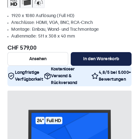
1920 x 1080 Auflösung (Full HD)
Anschlüsse: HDMI, VGA, BNC, RCA-Cinch
Montage: Einbau, Wand- und Tischmontage
Außenmaße: 511 x 308 x 40 mm
CHF 579,00
Ansehen
In den Warenkorb
Kostenloser
Langfristige
4,8/5 bei 5.000+
Versand &
Verfügbarkeit
Bewertungen
Rückversand