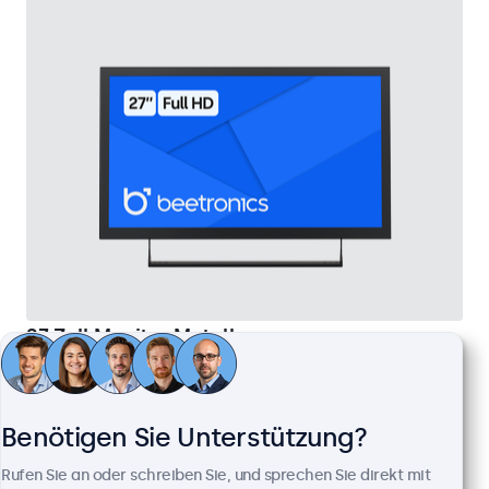
27 Zoll Monitor Metall
Artikelnummer:
27HD7M
100+ Stück auf Lager
Benötigen Sie Unterstützung?
1920 x 1080 Auflösung (Full HD)
Rufen Sie an oder schreiben Sie, und sprechen Sie direkt mit