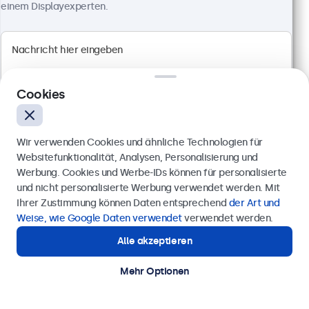
Anschlüsse: HDMI, VGA, BNC, RCA-Cinch
einem Displayexperten.
Montage: Einbau, Wand- und Tischmontage
Außenmaße: 629 x 374 x 41 mm
CHF 649,00
Ansehen
In den Warenkorb
Cookies
Wir verwenden Cookies und ähnliche Technologien für
Websitefunktionalität, Analysen, Personalisierung und
Werbung. Cookies und Werbe-IDs können für personalisierte
Anfrage senden
und nicht personalisierte Werbung verwendet werden. Mit
Ihrer Zustimmung können Daten entsprechend
der Art und
Rufen Sie uns an unter
+41 43 50 80 772
Weise, wie Google Daten verwendet
verwendet werden.
Alle akzeptieren
Benötigen Sie Unterstützung?
Kontaktieren Sie uns!
Mehr Optionen