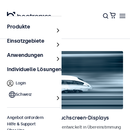
Produkte
Schienenverkehr
Einsatzgebiete
Anwendungen
Individuelle Lösungen
Login
Schweiz
Bahnmonitore und Touchscreen-Displays
Angebot anfordern
Hilfe & Support
Monitore und Touchscreens, entwickelt in Übereinstimmung