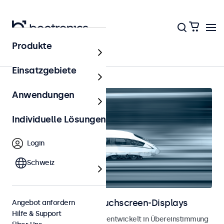
Produkte
Schienenverkehr
Einsatzgebiete
Anwendungen
Individuelle Lösungen
Login
Schweiz
Bahnmonitore und Touchscreen-Displays
Angebot anfordern
Hilfe & Support
Monitore und Touchscreens, entwickelt in Übereinstimmung