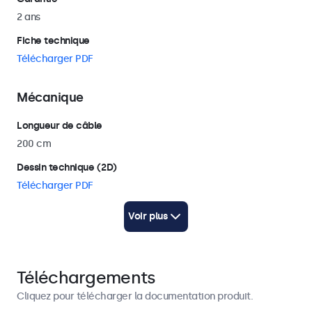
2 ans
Fiche technique
Télécharger PDF
Mécanique
Longueur de câble
200 cm
Dessin technique (2D)
Télécharger PDF
Dessin technique (3D)
Voir plus
Télécharger CAD/STP
Ce colis contient
Téléchargements
Contient
Cliquez pour télécharger la documentation produit.