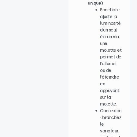
unique)
Fonction :
ajuste la
luminosité
d’un seul
écran via
une
molette et
permet de
l’allumer
ou de
l’éteindre
en
appuyant
sur la
molette.
Connexion
: branchez
le
variateur