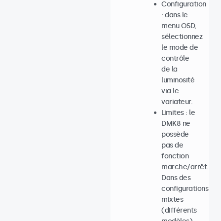
Configuration
: dans le
menu OSD,
sélectionnez
le mode de
contrôle
de la
luminosité
via le
variateur.
Limites : le
DMK8 ne
possède
pas de
fonction
marche/arrêt.
Dans des
configurations
mixtes
(différents