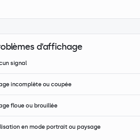
roblèmes d’affichage
cun signal
age incomplète ou coupée
age floue ou brouillée
ilisation en mode portrait ou paysage