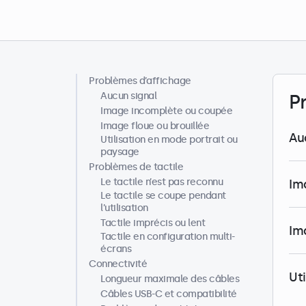
Problèmes d’affichage
Centre d’aide
Aucun signal
P
Image incomplète ou coupée
Image floue ou brouillée
Au
Utilisation en mode portrait ou
paysage
Problèmes de tactile
Le tactile n’est pas reconnu
Im
Le tactile se coupe pendant
l’utilisation
Tactile imprécis ou lent
Im
Tactile en configuration multi-
écrans
Connectivité
Ut
Longueur maximale des câbles
Câbles USB-C et compatibilité