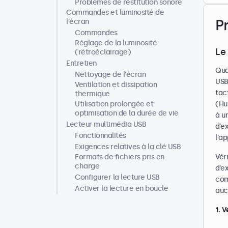
Problèmes de restitution sonore
Commandes et luminosité de
P
l’écran
Commandes
Réglage de la luminosité
Le
(rétroéclairage)
Entretien
Qua
Nettoyage de l’écran
USB
Ventilation et dissipation
tac
thermique
Utilisation prolongée et
(Hu
optimisation de la durée de vie
à u
Lecteur multimédia USB
d’e
Fonctionnalités
l’ap
Exigences relatives à la clé USB
Formats de fichiers pris en
Vér
charge
d’e
Configurer la lecture USB
com
Activer la lecture en boucle
auc
1. 