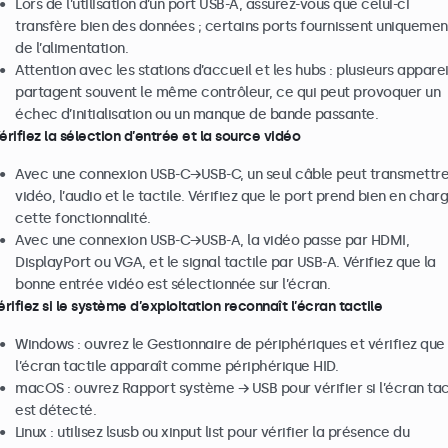
Lors de l’utilisation d’un port USB-A, assurez-vous que celui-ci
transfère bien des données ; certains ports fournissent uniquemen
de l’alimentation.
Attention avec les stations d’accueil et les hubs : plusieurs apparei
partagent souvent le même contrôleur, ce qui peut provoquer un
échec d’initialisation ou un manque de bande passante.
érifiez la sélection d’entrée et la source vidéo
Avec une connexion USB-C→USB-C, un seul câble peut transmettre
vidéo, l’audio et le tactile. Vérifiez que le port prend bien en char
cette fonctionnalité.
Avec une connexion USB-C→USB-A, la vidéo passe par HDMI,
DisplayPort ou VGA, et le signal tactile par USB-A. Vérifiez que la
bonne entrée vidéo est sélectionnée sur l’écran.
érifiez si le système d’exploitation reconnaît l’écran tactile
Windows : ouvrez le Gestionnaire de périphériques et vérifiez que
l’écran tactile apparaît comme périphérique HID.
macOS : ouvrez Rapport système → USB pour vérifier si l’écran tac
est détecté.
Linux : utilisez lsusb ou xinput list pour vérifier la présence du