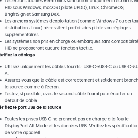
Les écrans tactiles Beetronics sont automatiquement reconnus vi
HID sous Windows, macOS (pilote UPDD), Linux, ChromeOS,
BrightSign et Samsung DeX.
Les anciens systèmes d’exploitation (comme Windows 7 ou certai
distributions Linux) nécessitent parfois des pilotes ou réglages
supplémentaires.
Les systèmes non pris en charge ou embarqués sans compatibilit
HID ne proposeront aucune fonction tactile.
Vérifiez le câblage
Utilisez uniquement les câbles fournis : USB-C→USB-C ou USB-C→U
A.
Assurez-vous que le câble est correctement et solidement branc
la source comme à l’écran.
Testez, si possible, avec le second câble fourni pour écarter un
défaut de câble.
érifiez le port USB de la source
Toutes les prises USB-C ne prennent pas en charge à la fois le
DisplayPort Alt Mode et les données USB. Vérifiez les spécificatio
de votre appareil.