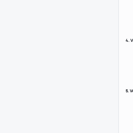
4. V
5. V