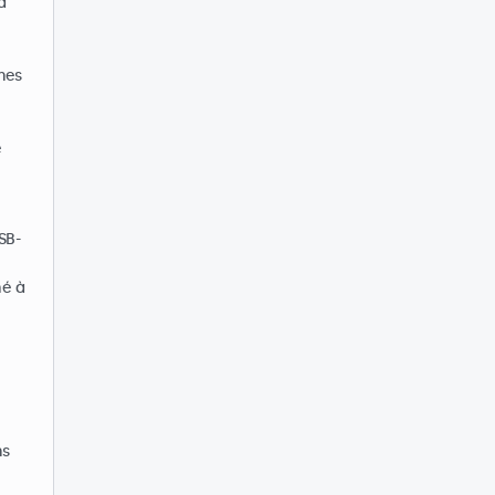
a
nes
é
SB-
hé à
ns