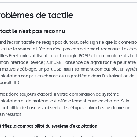
roblèmes de tactile
 tactile n’est pas reconnu
nd l’écran tactile ne réagit pas du tout, cela signifie que la connexi
 entre la source et l’écran n’est pas correctement reconnue. Les éc
tiles Beetronics utilisent la technologie PCAP et communiquent via 
man Interface Device) sur USB. L’absence de signal tactile peut être 
n mauvais câblage, un port USB insuffisamment compatible, un syst
xploitation non pris en charge ou un problème dans l’initialisation de
pareil HID.
ifiez donc toujours d’abord si votre combinaison de système
xploitation et de matériel est officiellement prise en charge. Si la
patibilité de base est absente, les étapes suivantes ne donneront
un résultat.
Vérifiez la compatibilité du système d’exploitation