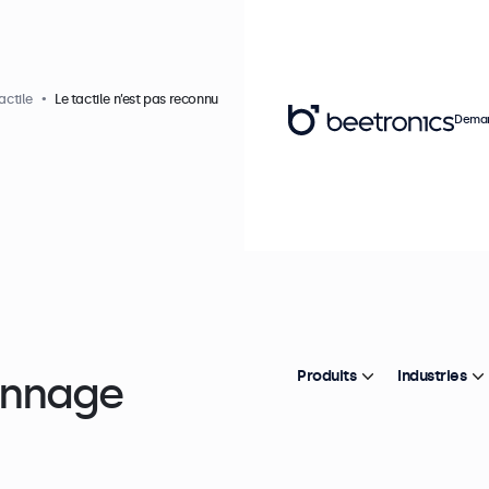
actile
Le tactile n’est pas reconnu
Deman
annage
Produits
Industries