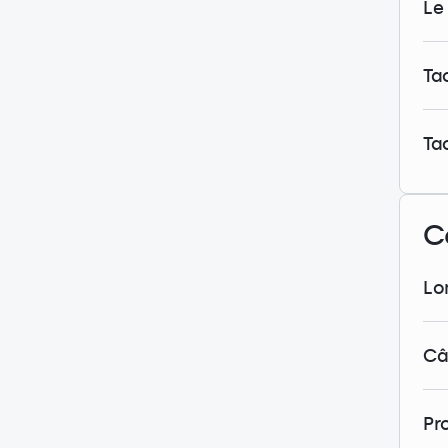
Le 
Tac
Ta
C
Lo
Câ
Pr