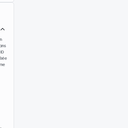
on
rans
HID
liée
ème