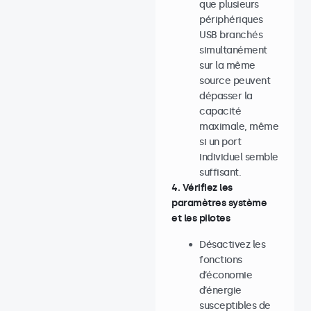
que plusieurs
périphériques
USB branchés
simultanément
sur la même
source peuvent
dépasser la
capacité
maximale, même
si un port
individuel semble
suffisant.
4. Vérifiez les
paramètres système
et les pilotes
Désactivez les
fonctions
d’économie
d’énergie
susceptibles de