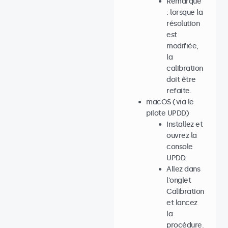
Remarque
: lorsque la
résolution
est
modifiée,
la
calibration
doit être
refaite.
macOS (via le
pilote UPDD)
Installez et
ouvrez la
console
UPDD.
Allez dans
l’onglet
Calibration
et lancez
la
procédure.