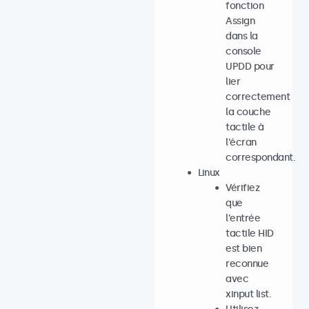
fonction
Assign
dans la
console
UPDD pour
lier
correctement
la couche
tactile à
l’écran
correspondant.
Linux
Vérifiez
que
l’entrée
tactile HID
est bien
reconnue
avec
xinput list.