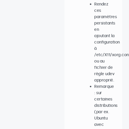
Rendez
ces
paramètres
persistants
en
ajoutant la
configuration
à
/etc/X11/xorg.con
ou au
fichier de
règle udev
approprié.
Remarque
: sur
certaines
distributions
(par ex.
Ubuntu
avec