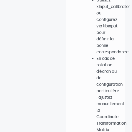
Utilisez
xinput_calibrator
ou
configurez
via libinput
pour
définir la
bonne
correspondance.
En cas de
rotation
d’écran ou
de
configuration
particulière
: ajustez
manuellement
la
Coordinate
Transformation
Matrix.