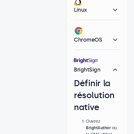
Linux
ChromeOS
BrightSign
Définir la
résolution
native
Ouvrez
BrightAuthor
ou