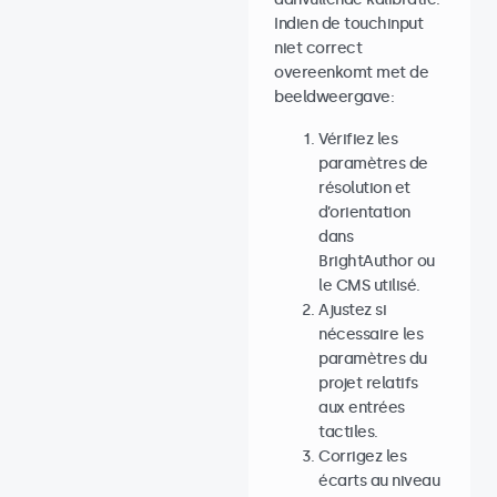
Indien de touchinput
niet correct
overeenkomt met de
beeldweergave:
Vérifiez les
paramètres de
résolution et
d’orientation
dans
BrightAuthor ou
le CMS utilisé.
Ajustez si
nécessaire les
paramètres du
projet relatifs
aux entrées
tactiles.
Corrigez les
écarts au niveau