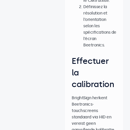
le CMS utilisé.
Définissez la
résolution et
l’orientation
selon les
spécifications de
l’écran
Beetronics.
Effectuer
la
calibration
BrightSign herkent
Beetronics-
touchscreens
standaard via HID en
vereist geen
aanvullende kalibratie.