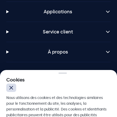
Applications
Service client
À propos
Cookies
Beetronics
Badenerstrasse 549, 8048 Zürich, Suisse
Nous utilisons des cookies et des technologies similaires
pour le fonctionnement du site, les analyses, la
4.8/5 noté par 5000+ entreprises
personnalisation et la publicité. Des cookies et identifiants
publicitaires peuvent être utilisés pour des publicités
Français