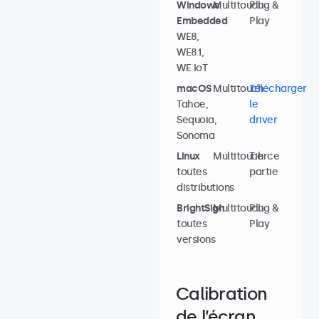
Windows
Multitouch
Plug &
Embedded
Play
WE8,
WE8.1,
WE IoT
macOS
Multitouch
Télécharger
Tahoe,
le
Sequoia,
driver
Sonoma
Linux
Multitouch
Tierce
toutes
partie
distributions
BrightSign
Multitouch
Plug &
toutes
Play
versions
Calibration
de l’écran