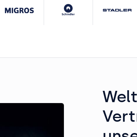
Wel
Vert
unse