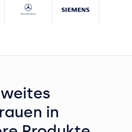
tweites
rauen in
re Produkte