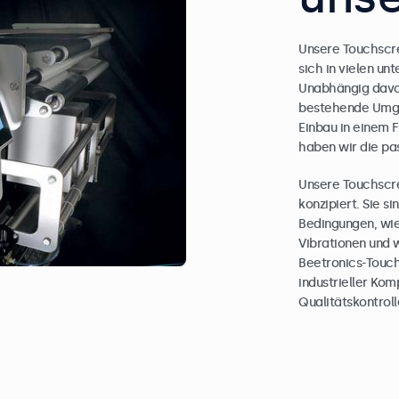
Unsere Touchscre
sich in vielen u
Unabhängig davon,
bestehende Umgeb
Einbau in einem 
haben wir die pa
Unsere Touchscre
konzipiert. Sie s
Bedingungen, wi
Vibrationen und
Beetronics-Touch
industrieller Kom
Qualitätskontrol