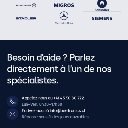
10TSV7M, 10TS7M, 10HB9M/U1, 12TS7, 12TSV7M, 12TS7M,
12HB9M, 13HD7, 13HD7M, 15HD7, 15VG7M, 15HD7M, 15SDI7M,
17HD7M, 17VG7M, 13TS7, 13TS7M, 15TS7, 15TSV7M, 15TS7M,
15HB9M/U1, 17TSV7M, 17TS7M, 17HB9M, 19VG7M, 19HD7M,
22HD7M, 22SDI7M, 24HD7M, 27HD7M, 32HD7M, 19TSV7M,
19TS7M, 19HB9M/U1, 22TS7M, 22HB9M/U1, 24TS7M,
24HB9M/U1, 27TS7M, 27HB9M/U1, 32TS7M
Besoin d’aide ? Parlez
directement à l’un de nos
spécialistes.
Appelez-nous au +41 43 50 80 772
Lun–Ven, 8h30–17h30
Écrivez-nous à info@beetronics.ch
Réponse sous 2h les jours ouvrables