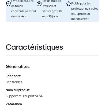
Livraison assurée
Pas de frais de
Fiable pour les
de façon
livraison et
professionnels et les
constante pendant
retours gratuits
entreprises du
des années.
sous 30 jours.
monde entier.
Caractéristiques
Généralités
Fabricant
Beetronics
Nom du produit
Support mural plat VESA
Référence