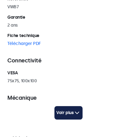
VWB7
Garantie
2 ans
Fiche technique
Télécharger PDF
Connectivité
VESA
75x75, 100x100
Mécanique
Largeur
Voir plus
134 mm
Hauteur
122 mm