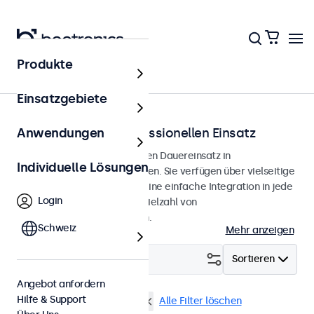
Produkte
Lösungen
Einsatzgebiete
Displays für den professionellen Einsatz
Anwendungen
Professionelle Displays für den Dauereinsatz in
Individuelle Lösungen
anspruchsvollen Anwendungen. Sie verfügen über vielseitige
Montagemöglichkeiten für eine einfache Integration in jede
Login
Umgebung und bieten eine Vielzahl von
Konfigurationsmöglichkeiten.
Schweiz
Mehr anzeigen
Filtern (
29
)
Sortieren
Angebot anfordern
Hilfe & Support
Touchscreen
DisplayPort
Alle Filter löschen