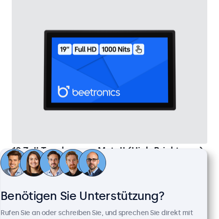
19 Zoll Touchscreen Metall (High-Brightness)
Artikelnummer:
19HB9M/U1
76 Stück auf Lager
Benötigen Sie Unterstützung?
High-Brightness Full HD Multi-Touch Panel
Rufen Sie an oder schreiben Sie, und sprechen Sie direkt mit