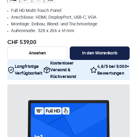
Full HD Multi-Touch Panel
Anschlüsse: HDMI, DisplayPort, USB-C, VGA
Montage: Einbau, Wand- und Tischmontage
Außenmaße: 328 x 206 x 41 mm
CHF 539,00
Ansehen
In den Warenkorb
Kostenloser
Langfristige
4,8/5 bei 5.000+
Versand &
Verfügbarkeit
Bewertungen
Rückversand