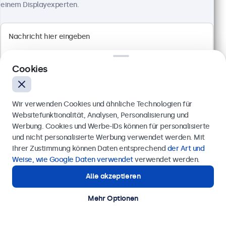
Anschlüsse: HDMI, DisplayPort, USB-C, VGA
einem Displayexperten.
Montage: Einbau- und Panelmontage
Außenmaße: 466 x 285 x 44 mm
CHF 959,00
Ansehen
In den Warenkorb
Cookies
Wir verwenden Cookies und ähnliche Technologien für
Websitefunktionalität, Analysen, Personalisierung und
Werbung. Cookies und Werbe-IDs können für personalisierte
Anfrage senden
und nicht personalisierte Werbung verwendet werden. Mit
Ihrer Zustimmung können Daten entsprechend
der Art und
Rufen Sie uns an unter
+41 43 50 80 772
Weise, wie Google Daten verwendet
verwendet werden.
Alle akzeptieren
Benötigen Sie Unterstützung?
Kontaktieren Sie uns!
Mehr Optionen