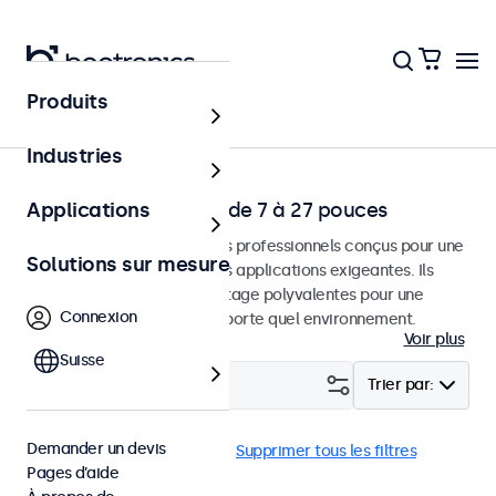
Produits
Application
Industries
Écrans Professionels de 7 à 27 pouces
Applications
Moniteurs et écrans tactiles professionnels conçus pour une
Solutions sur mesure
utilisation continue dans des applications exigeantes. Ils
disposent d'options de montage polyvalentes pour une
Connexion
intégration facile dans n'importe quel environnement.
Voir plus
Suisse
Filtrer (
1
)
Trier par:
Demander un devis
12 pouces
Panel mount
Supprimer tous les filtres
Pages d’aide