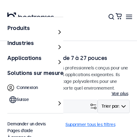
Produits
Application
Industries
Écrans Professionels de 7 à 27 pouces
Applications
Moniteurs et écrans tactiles professionnels conçus pour une
Solutions sur mesure
utilisation continue dans des applications exigeantes. Ils
disposent d'options de montage polyvalentes pour une
Connexion
intégration facile dans n'importe quel environnement.
Voir plus
Suisse
Filtrer (
1
)
Trier par:
Demander un devis
19 pouces
Panel mount
Supprimer tous les filtres
Pages d’aide