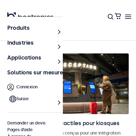
Produits
Bornes et libre-service
Industries
Applications
Solutions sur mesure
Connexion
Suisse
Moniteurs et écrans tactiles pour kiosques
Demander un devis
Pages d’aide
Moniteurs et écrans tactiles conçus pour une intégration