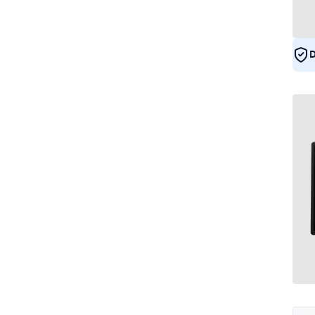
DNV
5
D