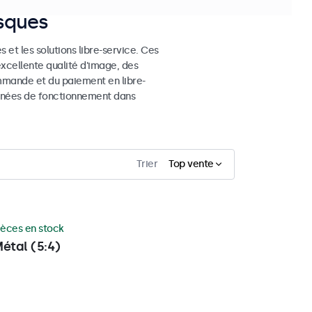
osques
 et les solutions libre-service. Ces
excellente qualité d'image, des
mmande et du paiement en libre-
 années de fonctionnement dans
Trier
Top vente
ièces en stock
étal (5:4)