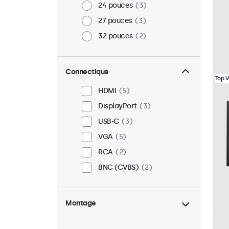
24 pouces
3
27 pouces
3
32 pouces
2
Connectique
Top 
HDMI
5
DisplayPort
3
USB-C
3
VGA
5
RCA
2
BNC (CVBS)
2
Montage
Bureau
4