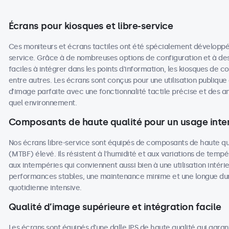
Écrans pour kiosques et libre-service
Ces moniteurs et écrans tactiles ont été spécialement développés p
service. Grâce à de nombreuses options de configuration et à des
faciles à intégrer dans les points d'information, les kiosques de c
entre autres. Les écrans sont conçus pour une utilisation publique
d’image parfaite avec une fonctionnalité tactile précise et des 
quel environnement.
Composants de haute qualité pour un usage inten
Nos écrans libre-service sont équipés de composants de haute q
(MTBF) élevé. Ils résistent à l'humidité et aux variations de tempé
aux intempéries qui conviennent aussi bien à une utilisation intéri
performances stables, une maintenance minime et une longue duré
quotidienne intensive.
Qualité d’image supérieure et intégration facile
Les écrans sont équipés d'une dalle IPS de haute qualité qui garan