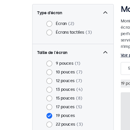
Mo
Type d’écran
Monit
Écran
2
écra
Écrans tactiles
3
perf
serv
n'imp
Taille de l'écran
Voir 
9 pouces
1
5
10 pouces
7
12 pouces
7
19 p
13 pouces
4
15 pouces
8
17 pouces
5
19 pouces
22 pouces
3